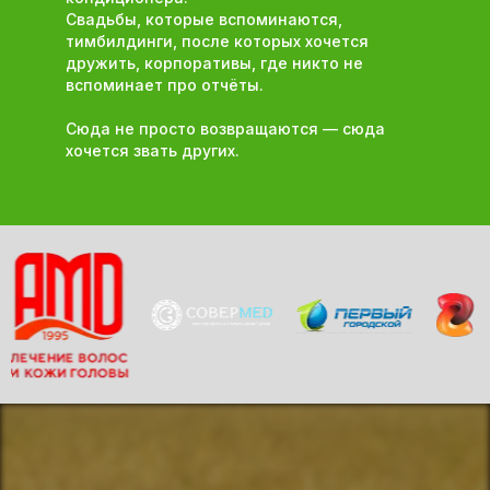
Свадьбы, которые вспоминаются,
тимбилдинги, после которых хочется
дружить, корпоративы, где никто не
вспоминает про отчёты.
Сюда не просто возвращаются — сюда
хочется звать других.