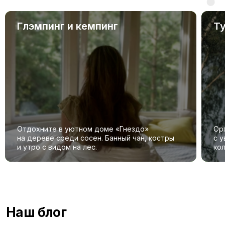
Глэмпинг и кемпинг
Т
Отдохните в уютном доме «Гнездо»
Ор
на дереве среди сосен. Банный чан, костры
с 
и утро с видом на лес.
ко
Наш блог